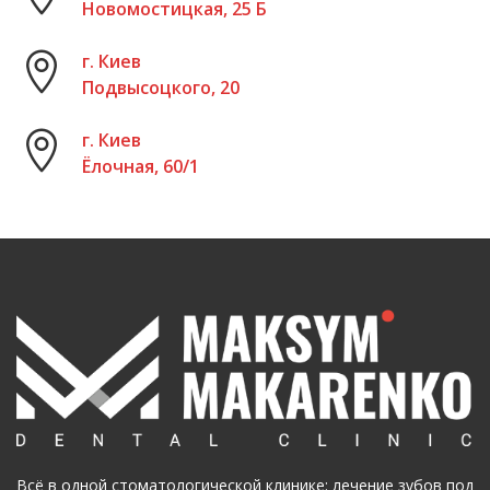
Новомостицкая, 25 Б
г. Киев
Подвысоцкого, 20
г. Киев
Ёлочная, 60/1
Всё в одной стоматологической клинике: лечение зубов под