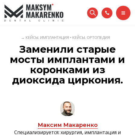
КЕЙСЫ
ПАЦИЕНТАМ
УСЛУГИ
О НАС
→
КЕЙСЫ. ИМПЛАНТАЦИЯ
•
КЕЙСЫ. ОРТОПЕДИЯ
Заменили старые
ЦЕНЫ
КОНТАКТЫ
мосты имплантами и
КЕЙСЫ
коронками из
097 332 49 99
диоксида циркония.
ПАЦИЕНТАМ
О НАС
КОНТАКТЫ
ОНЛАЙН ЗАПИСЬ
Максим Макаренко
097 332 49 99
Специализируется: хирургия, имплантация и
UA