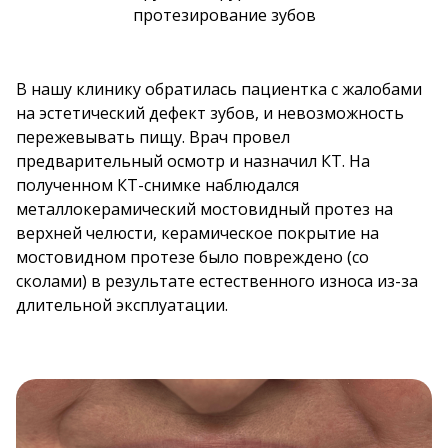
протезирование зубов
RU
В нашу клинику обратилась пациентка с жалобами
EN
ОНЛАЙН ЗАПИСЬ
на эстетический дефект зубов, и невозможность
пережевывать пищу. Врач провел
предварительный осмотр и назначил КТ. На
UA
RU
EN
полученном КТ-снимке наблюдался
металлокерамический мостовидный протез на
верхней челюсти, керамическое покрытие на
мостовидном протезе было повреждено (со
сколами) в результате естественного износа из-за
длительной эксплуатации.