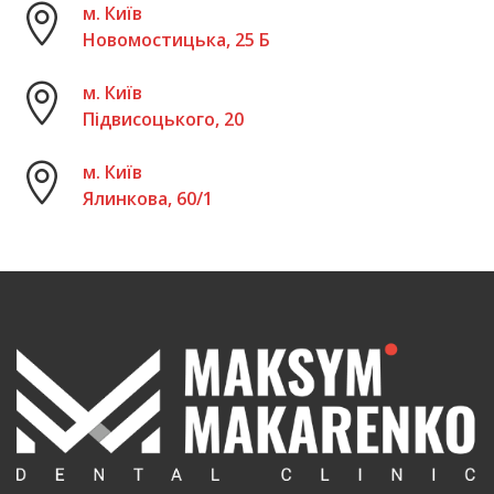
м. Київ
Новомостицька, 25 Б
м. Київ
Підвисоцького, 20
м. Київ
Ялинкова, 60/1