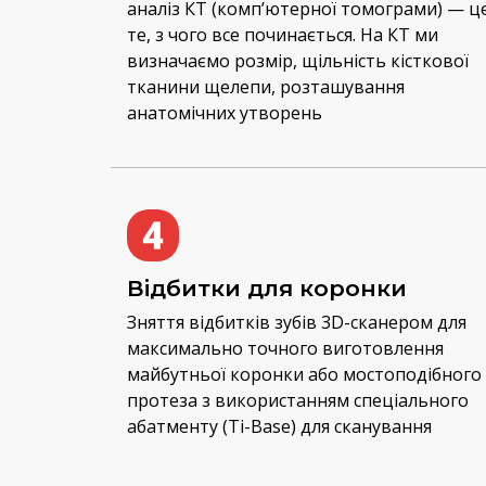
аналіз КТ (комп’ютерної томограми) — ц
те, з чого все починається. На КТ ми
визначаємо розмір, щільність кісткової
тканини щелепи, розташування
анатомічних утворень
Відбитки для коронки
Зняття відбитків зубів 3D-сканером для
максимально точного виготовлення
майбутньої коронки або мостоподібного
протеза з використанням спеціального
абатменту (Ti-Base) для сканування