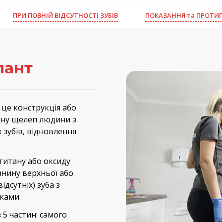
ПРИ ПОВНІЙ ВІДСУТНОСТІ ЗУБІВ
ПОКАЗАННЯ та ПРОТИ
лант
, це конструкція або
ину щелеп людини з
зубів, відновлення
титану або оксиду
анину верхньої або
ідсутніх) зуба з
ками.
 5 частин: самого