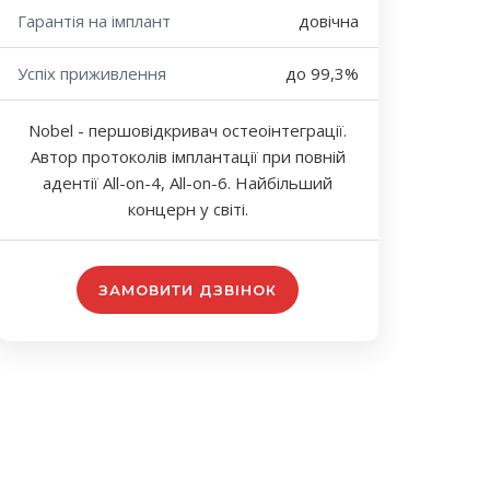
Гарантія на імплант
довічна
Успіх приживлення
до 99,3%
Nobel - першовідкривач остеоінтеграції.
Автор протоколів імплантації при повній
адентії All-on-4, All-on-6. Найбільший
концерн у світі.
ЗАМОВИТИ ДЗВІНОК