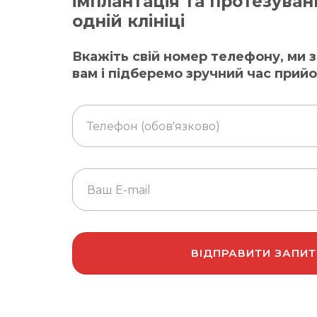
імплантація та протезуван
одній клініці
Вкажіть свій номер телефону, ми
вам і підберемо зручний час прий