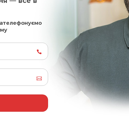
ня — все в
 зателефонуємо
ому