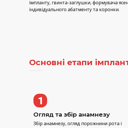
імпланту, гвинта-заглушки, формувача ясе
індивідуального абатменту та коронки.
Основні етапи імплант
Огляд та збір анамнезу
Збір анамнезу, огляд порожнини рота і