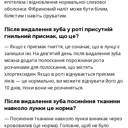
епітелієм і відновлення нормальної слизової
оболонки. Фібриновий наліт може бути білим,
білястим і навіть сіруватим.
Після видалення зуба у роті присутній
гнильний присмак, що це?
— Якщо є присмак гниття, це означає, що в лунці є
залишки їжі. На дев'ятий день після видалення зуба
можна додати полоскання порожнини рота
розчинами для полоскання, що містять
хлоргексидин. Якщо в роті відчувається присмак
ліків — це нормально, ви можете відчувати його до
10 днів, поки вони не розчиняться.
Після видалення зуба посиніння тканини
навколо лунки це норма?
— Посиніння тканини навколо лунки виникає через
крововилив (це норма). Головне, щоб не було