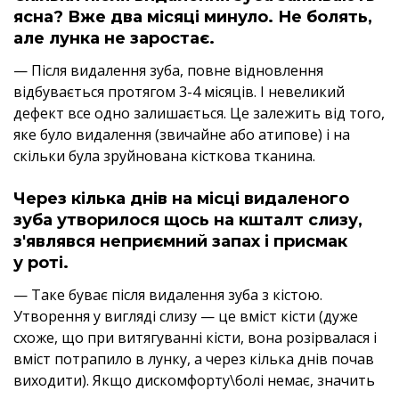
ясна? Вже два місяці минуло. Не болять,
але лунка не заростає.
— Після видалення зуба, повне відновлення
відбувається протягом 3-4 місяців. І невеликий
дефект все одно залишається. Це залежить від того,
яке було видалення (звичайне або атипове) і на
скільки була зруйнована кісткова тканина.
Через кілька днів на місці видаленого
зуба утворилося щось на кшталт слизу,
з'являвся неприємний запах і присмак
у роті.
— Таке буває після видалення зуба з кістою.
Утворення у вигляді слизу — це вміст кісти (дуже
схоже, що при витягуванні кісти, вона розірвалася і
вміст потрапило в лунку, а через кілька днів почав
виходити). Якщо дискомфорту\болі немає, значить