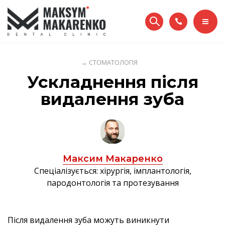
КЕЙСИ
ПАЦІЄНТАМ
ПОСЛУГИ
ПРО НАС
→
СТОМАТОЛОГІЯ
Ускладнення після
ЦІНИ
КОНТАКТИ
видалення зуба
КЕЙСИ
097 332 49 99
ПАЦІЄНТАМ
ПРО НАС
Максим Макаренко
Спеціалізується: хірургія, імплантологія,
КОНТАКТИ
пародонтологія та протезування
ОНЛАЙН ЗАПИС
097 332 49 99
Після видалення зуба можуть виникнути
UA