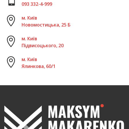
093 332-4-999
м. Київ
Новомостицька, 25 Б
м. Київ
Підвисоцького, 20
м. Київ
Ялинкова, 60/1