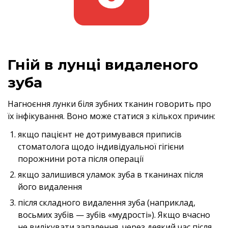
Гній в лунці видаленого
зуба
Нагноєння лунки біля зубних тканин говорить про
їх інфікування. Воно може статися з кількох причин:
якщо пацієнт не дотримувався приписів
стоматолога щодо індивідуальної гігієни
порожнини рота після операції
якщо залишився уламок зуба в тканинах після
його видалення
після складного видалення зуба (наприклад,
восьмих зубів — зубів «мудрості»). Якщо вчасно
не вилікувати запалення, через деякий час після