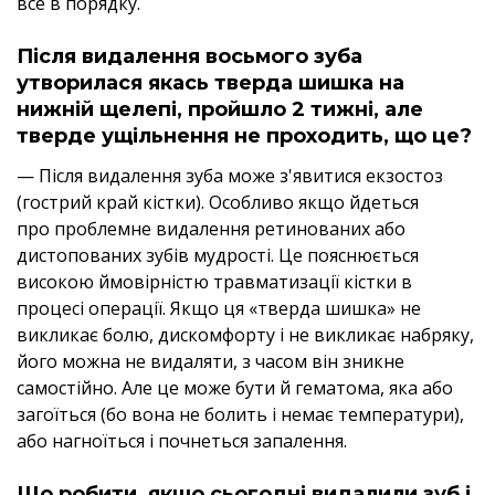
все в порядку.
Після видалення восьмого зуба
утворилася якась тверда шишка на
нижній щелепі, пройшло 2 тижні, але
тверде ущільнення не проходить, що це?
— Після видалення зуба може з'явитися екзостоз
(гострий край кістки). Особливо якщо йдеться
про проблемне видалення ретинованих або
дистопованих зубів мудрості. Це пояснюється
високою ймовірністю травматизації кістки в
процесі операції. Якщо ця «тверда шишка» не
викликає болю, дискомфорту і не викликає набряку,
його можна не видаляти, з часом він зникне
самостійно. Але це може бути й гематома, яка або
загоїться (бо вона не болить і немає температури),
або нагноїться і почнеться запалення.
Що робити, якщо сьогодні видалили зуб і