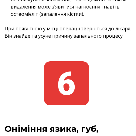
видалення може з’явитися нагноєння і навіть
остеомієліт (запалення кістки).
При появі гною у місці операції зверніться до лікаря.
Він знайде та усуне причину запального процесу.
Оніміння язика, губ,