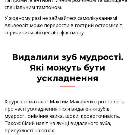
та промита антисептичним розчином та захищена
спеціальним тампоном.
У жодному разі не займайтеся самолікуванням!
Альвеоліт може перерости в гострий остеомієліт,
спричинити абсцес або флегмону.
Видалили зуб мудрості.
Які можуть бути
ускладнення
Хірург-стоматолог Максим Макаренко розповість
про часті ускладнення після видалення зубів
мудрості: оніміння язика, щоки, кровоточивість.
Також: білий наліт на лунці видаленого зуба,
припухлості на яснах.