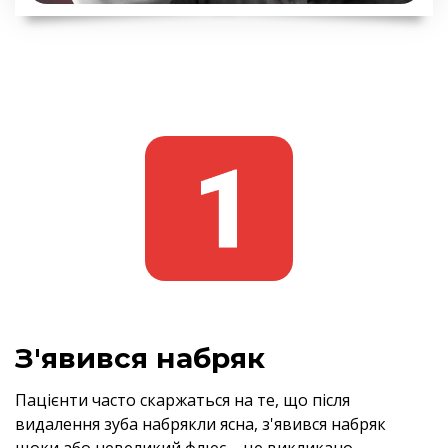
З'явився набряк
Пацієнти часто скаржаться на те, що після
видалення зуба набрякли ясна, з'явився набряк
щоки або невеликий флюс – це викликано