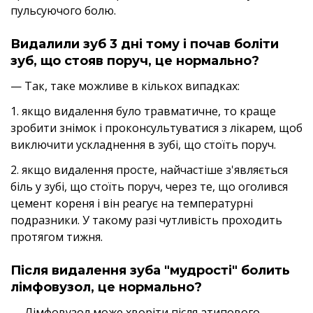
пульсуючого болю.
Видалили зуб 3 дні тому і почав боліти
зуб, що стояв поруч, це нормально?
— Так, таке можливе в кількох випадках:
1. якщо видалення було травматичне, то краще
зробити знімок і проконсультуватися з лікарем, щоб
виключити ускладнення в зубі, що стоїть поруч.
2. якщо видалення просте, найчастіше з'являється
біль у зубі, що стоїть поруч, через те, що оголився
цемент кореня і він реагує на температурні
подразники. У такому разі чутливість проходить
протягом тижня.
Після видалення зуба "мудрості" болить
лімфовузол, це нормально?
— Лімфовузол може хворіти після атипового