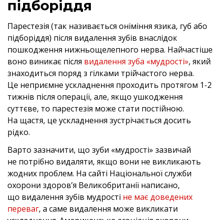
підборіддя
Парестезія (так називається оніміння язика, губ або
підборіддя) після видалення зубів внаслідок
пошкодження нижньощелепного нерва. Найчастіше
воно виникає після
видалення зуба «мудрості»
, який
знаходиться поряд з гілками трійчастого нерва.
Це неприємне ускладнення проходить протягом 1-2
тижнів після операції, але, якщо ушкодження
суттєве, то парестезія може стати постійною.
На щастя, це ускладнення зустрічається досить
рідко.
Варто зазначити, що зуби «мудрості» зазвичай
не потрібно видаляти, якщо вони не викликають
жодних проблем. На сайті Національної служби
охорони здоров’я Великобританії написано,
що видалення зубів мудрості
не має доведених
переваг
, а саме видалення може викликати