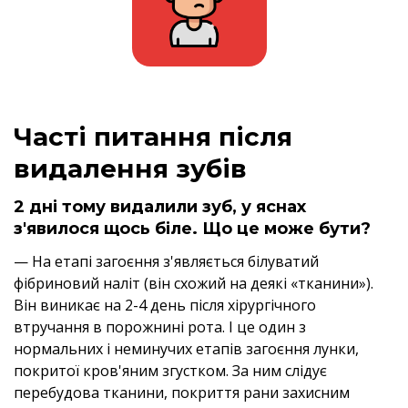
Часті питання після
видалення зубів
2 дні тому видалили зуб, у яснах
з'явилося щось біле. Що це може бути?
— На етапі загоєння з'являється білуватий
фібриновий наліт (він схожий на деякі «тканини»).
Він виникає на 2-4 день після хірургічного
втручання в порожнині рота. І це один з
нормальних і неминучих етапів загоєння лунки,
покритої кров'яним згустком. За ним слідує
перебудова тканини, покриття рани захисним