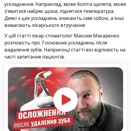
ускладнення. Наприклад, може боліти щелепа, може
з'явитися набряк щоки, піднятися температура.
RU
Деякі з цих ускладнень зникають самі собою, а інші
вимагають лікарського втручання.
EN
ОНЛАЙН ЗАПИС
У цій статті лікар-стоматолог Максим Макаренко
розповість про 7 основних ускладнень після
видалення зубів. Наприкінці статті він відповість на
UA
RU
EN
часті запитання пацієнтів.