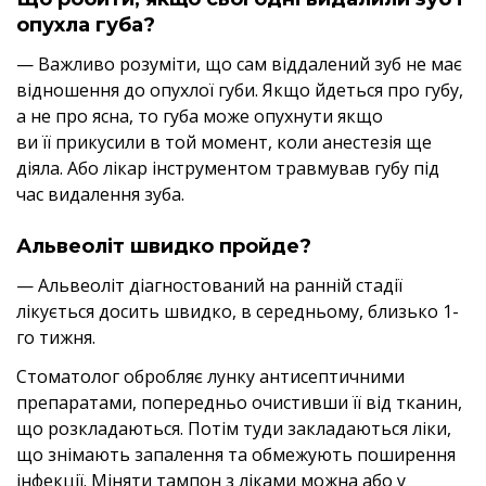
опухла губа?
— Важливо розуміти, що сам віддалений зуб не має
відношення до опухлої губи. Якщо йдеться про губу,
а не про ясна, то губа може опухнути якщо
ви її прикусили в той момент, коли анестезія ще
діяла. Або лікар інструментом травмував губу під
час видалення зуба.
Альвеоліт швидко пройде?
— Альвеоліт діагностований на ранній стадії
лікується досить швидко, в середньому, близько 1-
го тижня.
Стоматолог обробляє лунку антисептичними
препаратами, попередньо очистивши її від тканин,
що розкладаються. Потім туди закладаються ліки,
що знімають запалення та обмежують поширення
інфекції. Міняти тампон з ліками можна або у