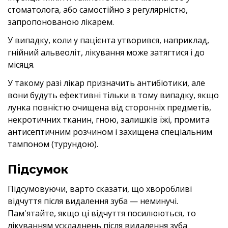
стоматолога, або самостійно з регулярністю,
запропонованою лікарем.
У випадку, коли у пацієнта утворився, наприклад,
гнійний альвеоліт, лікування може затягтися і до
місяця.
У такому разі лікар призначить антибіотики, але
вони будуть ефективні тільки в тому випадку, якщо
лунка повністю очищена від сторонніх предметів,
некротичних тканин, гною, залишків їжі, промита
антисептичним розчином і захищена спеціальним
тампоном (турундою).
Підсумок
Підсумовуючи, варто сказати, що хворобливі
відчуття після видалення зуба — неминучі.
Пам'ятайте, якщо ці відчуття посилюються, то
лікуванням ускладнень після видалення зуба